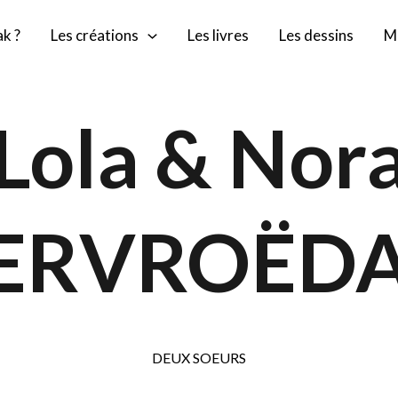
k ?
Les créations
Les livres
Les dessins
M
Lola & Nor
ERVROËD
DEUX SOEURS