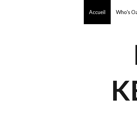
Aller
Accueil
Who’s Oa
au
contenu
K