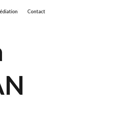
édiation
Contact
a
AN